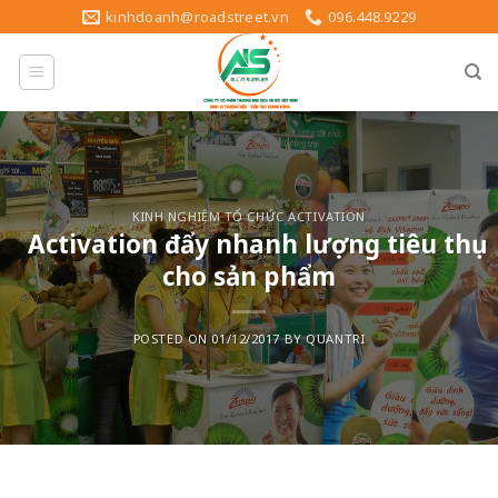
Skip
kinhdoanh@roadstreet.vn
096.448.9229
to
content
KINH NGHIỆM TỔ CHỨC ACTIVATION
Activation đẩy nhanh lượng tiêu thụ
cho sản phẩm
POSTED ON
01/12/2017
BY
QUANTRI