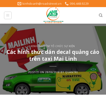
Skip
kinhdoanh@roadstreet.vn
096.448.9229
to
content
KINH NGHIỆM TỔ CHỨC SỰ KIỆN
Các hình thức dán decal quảng cáo
trên taxi Mai Linh
POSTED ON
28/06/2018
BY
QUANTRI