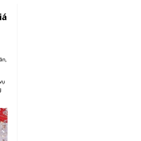
iá
ân,
 vụ
g