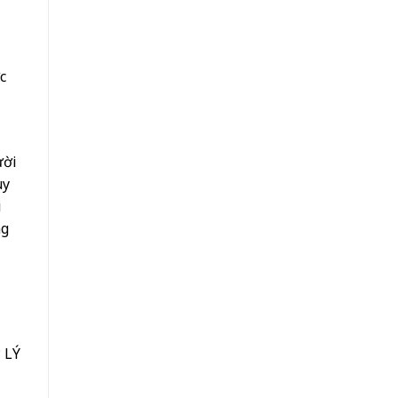
c
ười
uy
i
ng
 LÝ