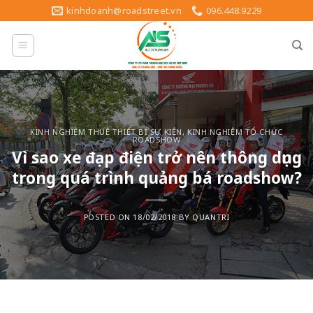
Skip
kinhdoanh@roadstreet.vn
096.448.9229
to
content
KINH NGHIỆM THUÊ THIẾT BỊ SỰ KIỆN
,
KINH NGHIỆM TỔ CHỨC
ROADSHOW
Vì sao xe đạp điện trở nên thông dụng
trong quá trình quảng bá roadshow?
POSTED ON
18/02/2018
BY
QUANTRI