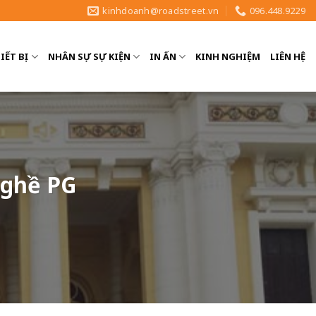
kinhdoanh@roadstreet.vn
096.448.9229
IẾT BỊ
NHÂN SỰ SỰ KIỆN
IN ẤN
KINH NGHIỆM
LIÊN HỆ
nghề PG