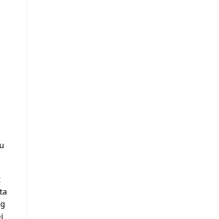
ệu
c
ta
ng
i