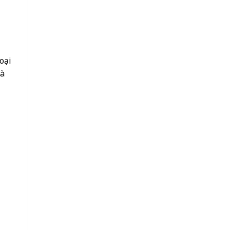
oại
và