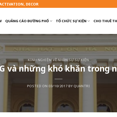
 ACTIVATION, DECOR
W
QUẢNG CÁO ĐƯỜNG PHỐ
TỔ CHỨC SỰ KIỆN
CHO THUÊ TH
KINH NGHIỆM VỀ NHÂN SỰ SỰ KIỆN
G và những khó khăn trong 
POSTED ON
03/10/2017
BY
QUANTRI