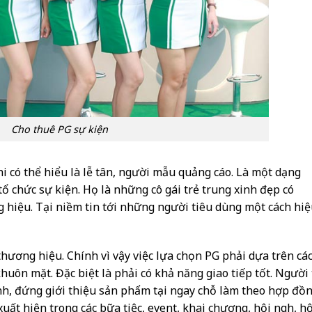
Cho thuê PG sự kiện
hi có thể hiểu là lễ tân, người mẫu quảng cáo. Là một dạng
tổ chức sự kiện. Họ là những cô gái trẻ trung xinh đẹp có
g hiệu. Tại niềm tin tới những người tiêu dùng một cách hi
hương hiệu. Chính vì vậy việc lựa chọn PG phải dựa trên cá
khuôn mặt. Đặc biệt là phải có khả năng giao tiếp tốt. Người 
ịnh, đứng giới thiệu sản phẩm tại ngay chỗ làm theo hợp đồ
uất hiện trong các bữa tiệc, event, khai chương, hội nghị, hộ