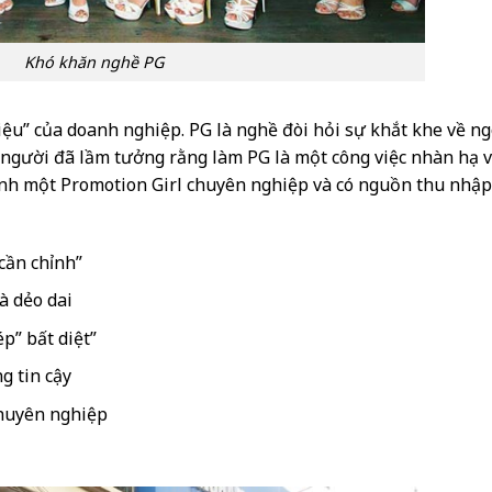
Khó khăn nghề PG
ệu” của doanh nghiệp. PG là nghề đòi hỏi sự khắt khe về ng
 người đã lầm tưởng rằng làm PG là một công việc nhàn hạ 
thành một Promotion Girl chuyên nghiệp và có nguồn thu nhập
cần chỉnh”
à dẻo dai
p” bất diệt”
g tin cậy
chuyên nghiệp