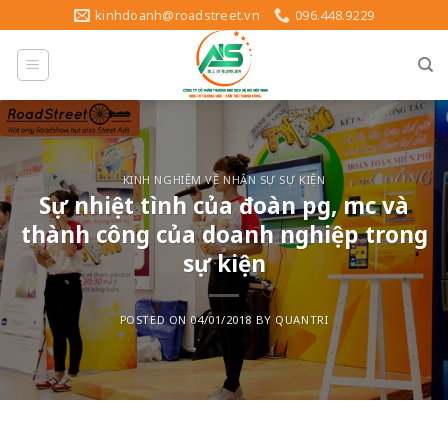
Skip
kinhdoanh@roadstreet.vn
096.448.9229
to
content
KINH NGHIỆM VỀ NHÂN SỰ SỰ KIỆN
Sự nhiệt tình của đoàn pg, mc và
thành công của doanh nghiệp trong
sự kiện
POSTED ON
04/01/2018
BY
QUANTRI