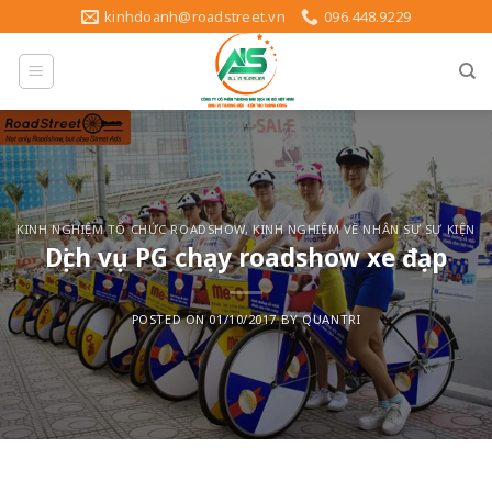
Skip
kinhdoanh@roadstreet.vn
096.448.9229
to
content
KINH NGHIỆM TỔ CHỨC ROADSHOW
,
KINH NGHIỆM VỀ NHÂN SỰ SỰ KIỆN
Dịch vụ PG chạy roadshow xe đạp
POSTED ON
01/10/2017
BY
QUANTRI