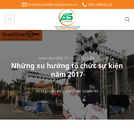
Skip
kinhdoanh@roadstreet.vn
096.448.9229
to
content
KINH NGHIỆM TỔ CHỨC SỰ KIỆN
Những xu hướng tổ chức sự kiện
năm 2017
POSTED ON
04/12/2017
BY
QUANTRI