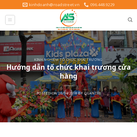
Skip
kinhdoanh@roadstreet.vn
096.448.9229
to
content
KINH NGHIỆM TỔ CHỨC KHAI TRƯƠNG
Hướng dẫn tổ chức khai trương cửa
hàng
POSTED ON
20/04/2018
BY
QUANTRI