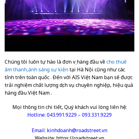
Chúng tôi luôn tự hào là đơn vị hàng đầu về
cho thuê
âm thanh,ánh sáng sự kiện
tại Hà Nội cũng như các
tỉnh trên toàn quốc . Đến với AIS Việt Nam bạn sẽ được
trải nghiệm chất lượng dịch vụ chuyên nghiệp, hiệu quả
hàng đầu Việt Nam .
Mọi thông tin chi tiết, Quý khách vui lòng liên hệ:
Hotline: 043.991.9229 – 093.331.9229
Email: kinhdoanh@roadstreet.vn
Website: https://roadstreet.vn