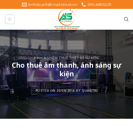
Skip
kinhdoanh@roadstreet.vn
096.448.9229
to
content
KINH NGHIỆM THUÊ THIẾT BỊ SỰ KIỆN
Cho thuê âm thanh, ánh sáng sự
kiện
POSTED ON
30/08/2016
BY
QUANTRI