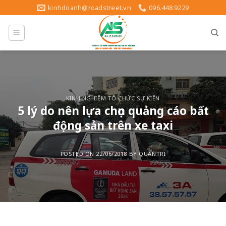
Skip
kinhdoanh@roadstreet.vn
096.448.9229
to
content
KINH NGHIỆM TỔ CHỨC SỰ KIỆN
5 lý do nên lựa chọn quảng cáo bất
động sản trên xe taxi
POSTED ON
22/06/2018
BY
QUANTRI